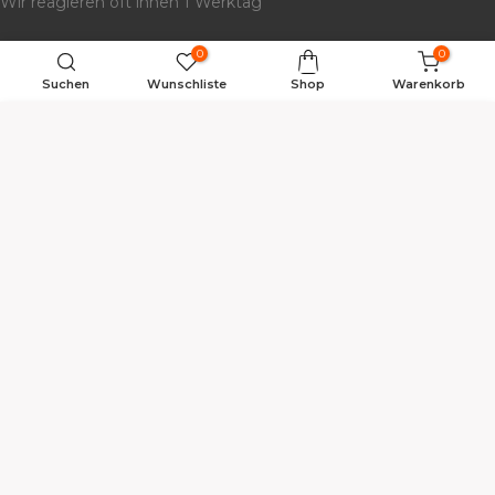
Wir reagieren oft
innen
1 Werktag
0
0
Suchen
Wunschliste
Shop
Warenkorb
Haben Sie Fragen?
WARENKORB
Zum Hilfezentrum
Hier finden Sie die häufigsten Fragen
Kundenservice
Über
Betonoptik
Auch praktisch!