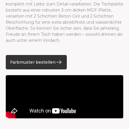
komplett mit Liebe zum Detail verarbeitet. Die Tischplatte
besteht aus einer robusten 3 cm dicken MDF-Platte,
versehen mit 2 Schichten Beton Ciré und 2 Schichten
Beschichtung für eine extra abriebfeste und wasserdichte
Oberfläche. So können Sie sicher sein, dass Sie jahrelang
Freude an Ihrem Tisch haben werden – sowohl drinnen als
auch unter einem Vordach.
Farbmuster bestellen