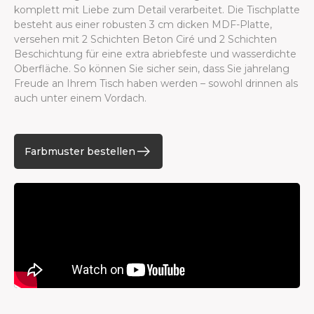
komplett mit Liebe zum Detail verarbeitet. Die Tischplatte
besteht aus einer robusten 3 cm dicken MDF-Platte,
versehen mit 2 Schichten Beton Ciré und 2 Schichten
Beschichtung für eine extra abriebfeste und wasserdichte
Oberfläche. So können Sie sicher sein, dass Sie jahrelang
Freude an Ihrem Tisch haben werden – sowohl drinnen als
auch unter einem Vordach.
Farbmuster bestellen