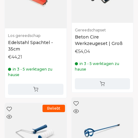
Gereedschapset
Los gereedschap
Beton Cire
Edelstahl Spachtel -
Werkzeugeset | Groß
35cm
€54,04
€44,21
in 3 - 5 werktagen zu
in 3 - 5 werktagen zu
hause
hause
Beliebt