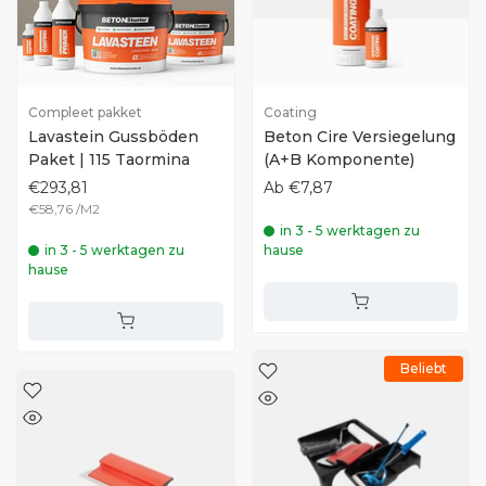
Compleet pakket
Coating
Lavastein Gussböden
Beton Cire Versiegelung
Paket | 115 Taormina
(A+B Komponente)
€293,81
Ab
€7,87
€58,76
/
M2
in 3 - 5 werktagen zu
in 3 - 5 werktagen zu
hause
hause
Beliebt